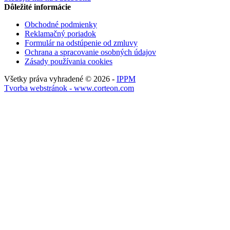
Dôležité informácie
Obchodné podmienky
Reklamačný poriadok
Formulár na odstúpenie od zmluvy
Ochrana a spracovanie osobných údajov
Zásady používania cookies
Všetky práva vyhradené © 2026 -
IPPM
Tvorba webstránok - www.corteon.com