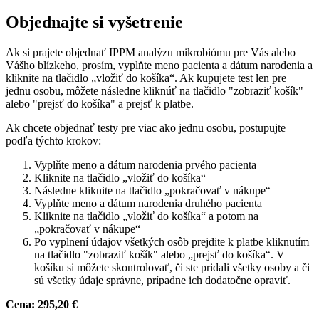
Objednajte si vyšetrenie
Ak si prajete objednať IPPM analýzu mikrobiómu pre Vás alebo
Vášho blízkeho, prosím, vyplňte meno pacienta a dátum narodenia a
kliknite na tlačidlo „vložiť do košíka“. Ak kupujete test len pre
jednu osobu, môžete následne kliknúť na tlačidlo "zobraziť košík"
alebo "prejsť do košíka" a prejsť k platbe.
Ak chcete objednať testy pre viac ako jednu osobu, postupujte
podľa týchto krokov:
Vyplňte meno a dátum narodenia prvého pacienta
Kliknite na tlačidlo „vložiť do košíka“
Následne kliknite na tlačidlo „pokračovať v nákupe“
Vyplňte meno a dátum narodenia druhého pacienta
Kliknite na tlačidlo „vložiť do košíka“ a potom na
„pokračovať v nákupe“
Po vyplnení údajov všetkých osôb prejdite k platbe kliknutím
na tlačidlo "zobraziť košík" alebo „prejsť do košíka“. V
košíku si môžete skontrolovať, či ste pridali všetky osoby a či
sú všetky údaje správne, prípadne ich dodatočne opraviť.
Cena: 295,20 €