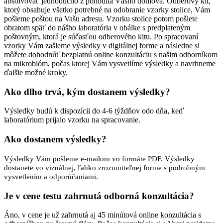
absolvovať jednoducho z pohodlia Vášho domova. Odberový kit,
ktorý obsahuje všetko potrebné na odobranie vzorky stolice, Vám
pošleme poštou na Vašu adresu. Vzorku stolice potom pošlete
obratom späť do nášho laboratória v obálke s predplateným
poštovným, ktorá je súčasťou odberového kitu. Po spracovaní
vzorky Vám zašleme výsledky v digitálnej forme a následne si
môžete dohodnúť bezplatnú online konzultáciu s našim odborníkom
na mikrobióm, počas ktorej Vám vysvetlíme výsledky a navrhneme
ďalšie možné kroky.
Ako dlho trvá, kým dostanem výsledky?
Výsledky budú k dispozícii do 4-6 týždňov odo dňa, keď
laboratórium prijalo vzorku na spracovanie.
Ako dostanem výsledky?
Výsledky Vám pošleme e-mailom vo formáte PDF. Výsledky
dostanete vo vizuálnej, ľahko zrozumiteľnej forme s podrobným
vysvetlením a odporúčaniami.
Je v cene testu zahrnutá odborná konzultácia?
Áno, v cene je už zahrnutá aj 45 minútová online konzultácia s