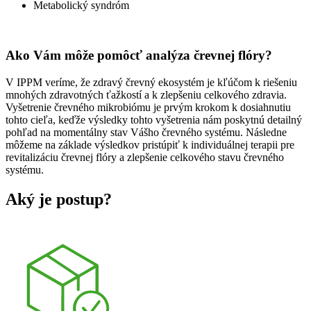
Metabolický syndróm
Ako Vám môže pomôcť analýza črevnej flóry?
V IPPM veríme, že zdravý črevný ekosystém je kľúčom k riešeniu
mnohých zdravotných ťažkostí a k zlepšeniu celkového zdravia.
Vyšetrenie črevného mikrobiómu je prvým krokom k dosiahnutiu
tohto cieľa, keďže výsledky tohto vyšetrenia nám poskytnú detailný
pohľad na momentálny stav Vášho črevného systému. Následne
môžeme na základe výsledkov pristúpiť k individuálnej terapii pre
revitalizáciu črevnej flóry a zlepšenie celkového stavu črevného
systému.
Aký je postup?