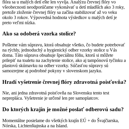
flóra sa u malých detí ešte len vyvíja. Analýzu črevnej flóry vo
všeobecnosti neodporúčame vykonávať u detí mladších ako 3 roky,
pretože zloženie črevnej flóry sa začína stabilizovať až vo veku
okolo 3 rokov. Výpovedná hodnota výsledkov u malých detí je
preto veľmi nízka.
Ako sa odoberá vzorka stolice?
Pošleme vám súpravu, ktorá obsahuje všetko, čo budete potrebovať
na rýchly, jednoduchý a hygienický odber vzorky stolice u Vás
doma. Táto súprava obsahuje špeciálnu fóliu, ktorú si môžete
prilepiť na toaletu na zachytenie stolice, ako aj tampónovú tyčinku a
plastovú skúmavku na odber vzorky. Súčasťou súpravy sú
samozrejme aj podrobné pokyny v slovenskom jazyku.
Hradí vyšetrenie črevnej flóry zdravotná poisťovňa?
Nie, ani jedna zdravotná poisťovňa na Slovensku tento test
neprepláca. Vyšetrenie je určené len pre samoplatcov.
Do ktorých krajín je možné poslať odberovú sadu?
Momentálne posielame do všetkých krajín EÚ + do Švajčiarska,
Nórska, Lichtenštajnska a na Island.