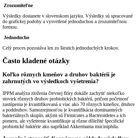
Zrozumiteľne
Výsledky dostanete v slovenskom jazyku. Výsledky sú spracované
do grafickej podoby a vysvetlené jednoduchou a zrozumiteľnou
formou.
Jednoducho
Celý proces pozostáva len zo šiestich jednoduchých krokov.
Často kladené otázky
Koľko rôznych kmeňov a druhov baktérií je
zahrnutých vo výsledkoch vyšetrenia?
IPPM analýza zloženia črevnej flóry dokáže zachytiť niekoľko
stoviek rôznych druhov probiotických baktérií, pričom početnosť
zastúpenia je kvantifikovaná u viac ako 70 rôznych kmeňov, druhov
a poddruhov. Samozrejmosťou je kvantifikácia dominantných
bakteriálnych skupín, akými sú Firmicutes a Bacteroidetes a ich
pomeru, ale vyšetrenie kvantifikuje aj rôzne dôležité špecifické
probiotické baktérie ako napríklad Akkermania muciniphila.