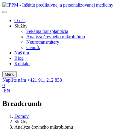
O nás
Služby
Fekálna transplantácia
Analýza črevného mikrobiómu
Neurotransmitery
Cenník
Náš tím
Blog
Kontakt
Menu
Napíšte nám
+421 911 212 838
0
EN
Breadcrumb
Domov
Služby
Analýza črevného mikrobiómu