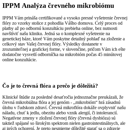
IPPM Analýza črevného mikrobiómu
IPPM Vám prináša certifikované a vysoko presné vyšetrenie črevnej
flóry zo vzorky stolice z pohodlia Vášho domova. Celý proces od
platby až po odbornú konzultáciu prebieha online, bez nutnosti
navštíviť našu kliniku. Jedná sa o komplexné vyšetrenie na
genetickej báze, ktoré Vám poskytne detailný pohlaď na zloženie a
celkový stav Vašej črevnej flóry. Výsledky dostanete v
zrozumiteľnej a grafickej forme, v slovenčine, pričom Vám ich ešte
dodatočne vysvetlí odborníčka na mikrobióm počas 45 minútovej
online konzultácie.
Čo je to črevná flóra a prečo je dôležitá?
Klinické štúdie za posledné desaťročia jednoznačne preukázali, že
črevná mikrobiálna flóra a jej genóm - ,,mikrobióm“ hrá zásadnú
úlohu v ľudskom zdraví. Črevná mikroflóra dokáže ovplyvniť našu
náladu, chuť k jedlu, obezitu alebo vznik alergií, či intolerancií.
Negatívne zmeny v zložení črevnej flóry (črevná dysbióza) sú
taktiež spájané so širokým spektrom nielen gastrointestinálnych, ale
aj iných ochorení. Je preto nesmierne dôležité starať sa o zdravie