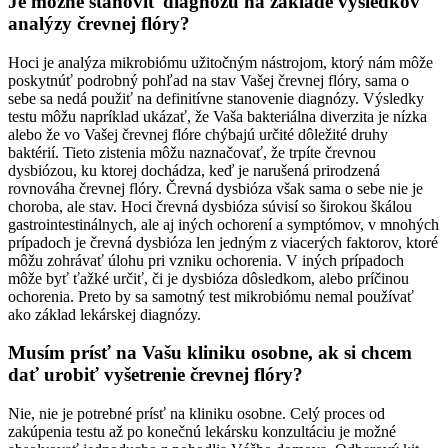
Je možné stanoviť diagnózu na základe výsledkov
analýzy črevnej flóry?
Hoci je analýza mikrobiómu užitočným nástrojom, ktorý nám môže
poskytnúť podrobný pohľad na stav Vašej črevnej flóry, sama o
sebe sa nedá použiť na definitívne stanovenie diagnózy. Výsledky
testu môžu napríklad ukázať, že Vaša bakteriálna diverzita je nízka
alebo že vo Vašej črevnej flóre chýbajú určité dôležité druhy
baktérií. Tieto zistenia môžu naznačovať, že trpíte črevnou
dysbiózou, ku ktorej dochádza, keď je narušená prirodzená
rovnováha črevnej flóry. Črevná dysbióza však sama o sebe nie je
choroba, ale stav. Hoci črevná dysbióza súvisí so širokou škálou
gastrointestinálnych, ale aj iných ochorení a symptómov, v mnohých
prípadoch je črevná dysbióza len jedným z viacerých faktorov, ktoré
môžu zohrávať úlohu pri vzniku ochorenia. V iných prípadoch
môže byť ťažké určiť, či je dysbióza dôsledkom, alebo príčinou
ochorenia. Preto by sa samotný test mikrobiómu nemal používať
ako základ lekárskej diagnózy.
Musím prísť na Vašu kliniku osobne, ak si chcem
dať urobiť vyšetrenie črevnej flóry?
Nie, nie je potrebné prísť na kliniku osobne. Celý proces od
zakúpenia testu až po konečnú lekársku konzultáciu je možné