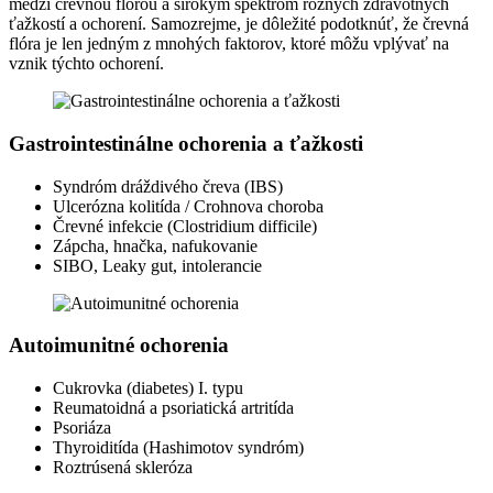
medzi črevnou flórou a širokým spektrom rôznych zdravotných
ťažkostí a ochorení. Samozrejme, je dôležité podotknúť, že črevná
flóra je len jedným z mnohých faktorov, ktoré môžu vplývať na
vznik týchto ochorení.
Gastrointestinálne ochorenia a ťažkosti
Syndróm dráždivého čreva (IBS)
Ulcerózna kolitída / Crohnova choroba
Črevné infekcie (Clostridium difficile)
Zápcha, hnačka, nafukovanie
SIBO, Leaky gut, intolerancie
Autoimunitné ochorenia
Cukrovka (diabetes) I. typu
Reumatoidná a psoriatická artritída
Psoriáza
Thyroiditída (Hashimotov syndróm)
Roztrúsená skleróza