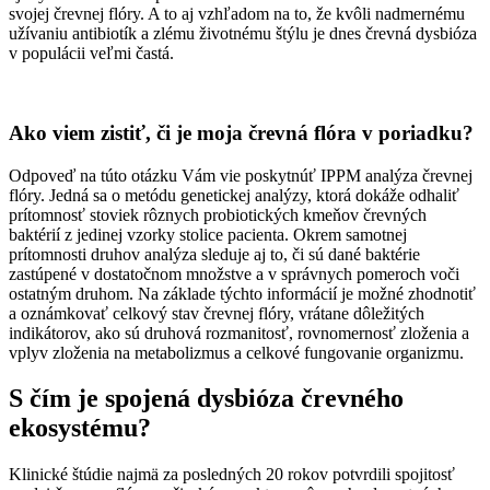
svojej črevnej flóry. A to aj vzhľadom na to, že kvôli nadmernému
užívaniu antibiotík a zlému životnému štýlu je dnes črevná dysbióza
v populácii veľmi častá.
Ako viem zistiť, či je moja črevná flóra v poriadku?
Odpoveď na túto otázku Vám vie poskytnúť IPPM analýza črevnej
flóry. Jedná sa o metódu genetickej analýzy, ktorá dokáže odhaliť
prítomnosť stoviek rôznych probiotických kmeňov črevných
baktérií z jedinej vzorky stolice pacienta. Okrem samotnej
prítomnosti druhov analýza sleduje aj to, či sú dané baktérie
zastúpené v dostatočnom množstve a v správnych pomeroch voči
ostatným druhom. Na základe týchto informácií je možné zhodnotiť
a oznámkovať celkový stav črevnej flóry, vrátane dôležitých
indikátorov, ako sú druhová rozmanitosť, rovnomernosť zloženia a
vplyv zloženia na metabolizmus a celkové fungovanie organizmu.
S čím je spojená dysbióza črevného
ekosystému?
Klinické štúdie najmä za posledných 20 rokov potvrdili spojitosť