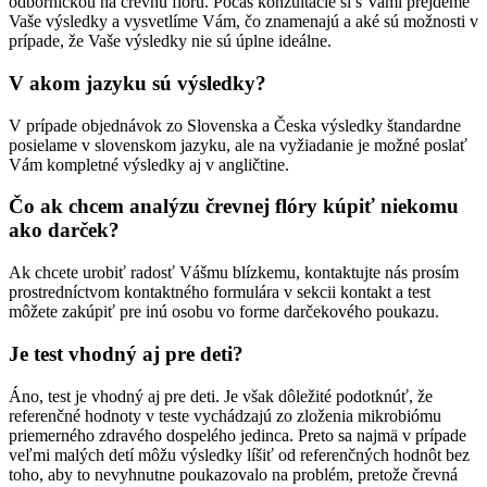
odborníčkou na črevnú flóru. Počas konzultácie si s Vami prejdeme
Vaše výsledky a vysvetlíme Vám, čo znamenajú a aké sú možnosti v
prípade, že Vaše výsledky nie sú úplne ideálne.
V akom jazyku sú výsledky?
V prípade objednávok zo Slovenska a Česka výsledky štandardne
posielame v slovenskom jazyku, ale na vyžiadanie je možné poslať
Vám kompletné výsledky aj v angličtine.
Čo ak chcem analýzu črevnej flóry kúpiť niekomu
ako darček?
Ak chcete urobiť radosť Vášmu blízkemu, kontaktujte nás prosím
prostredníctvom kontaktného formulára v sekcii kontakt a test
môžete zakúpiť pre inú osobu vo forme darčekového poukazu.
Je test vhodný aj pre deti?
Áno, test je vhodný aj pre deti. Je však dôležité podotknúť, že
referenčné hodnoty v teste vychádzajú zo zloženia mikrobiómu
priemerného zdravého dospelého jedinca. Preto sa najmä v prípade
veľmi malých detí môžu výsledky líšiť od referenčných hodnôt bez
toho, aby to nevyhnutne poukazovalo na problém, pretože črevná